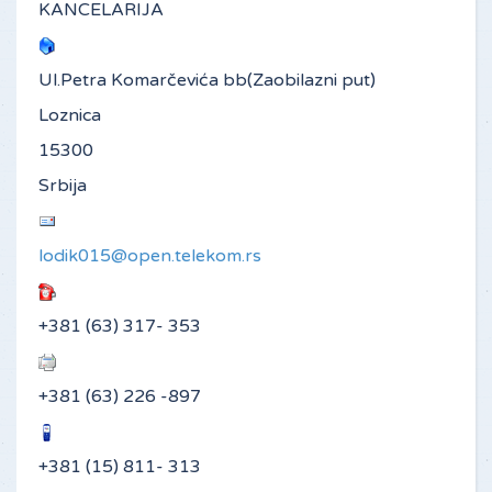
KANCELARIJA
Ul.Petra Komarčevića bb(Zaobilazni put)
Loznica
15300
Srbija
lodik015@open.telekom.rs
+381 (63) 317- 353
+381 (63) 226 -897
+381 (15) 811- 313